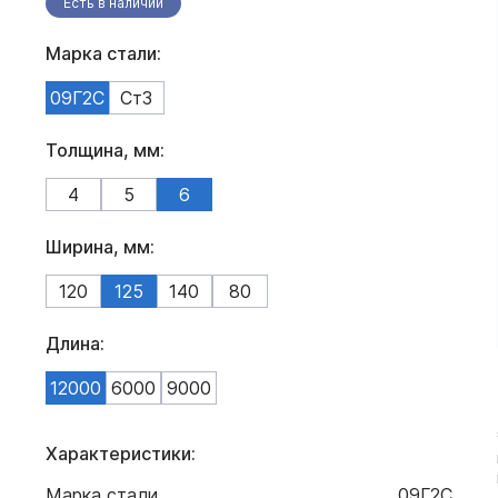
Есть в наличии
Марка стали:
09Г2С
Ст3
Толщина, мм:
4
5
6
Ширина, мм:
120
125
140
80
Длина:
12000
6000
9000
Характеристики:
Марка стали
09Г2С