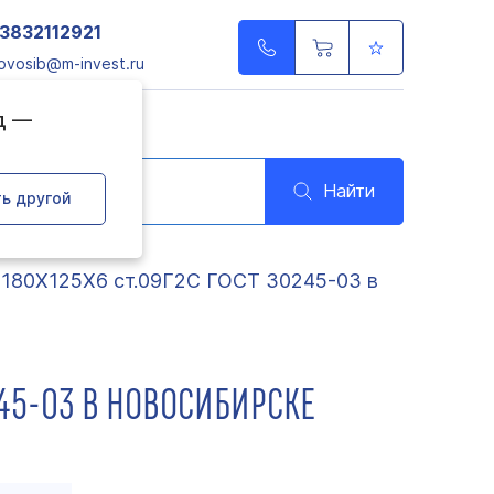
3832112921
ovosib@m-invest.ru
д —
Найти
ь другой
 180Х125Х6 ст.09Г2С ГОСТ 30245-03 в
245-03 В НОВОСИБИРСКЕ