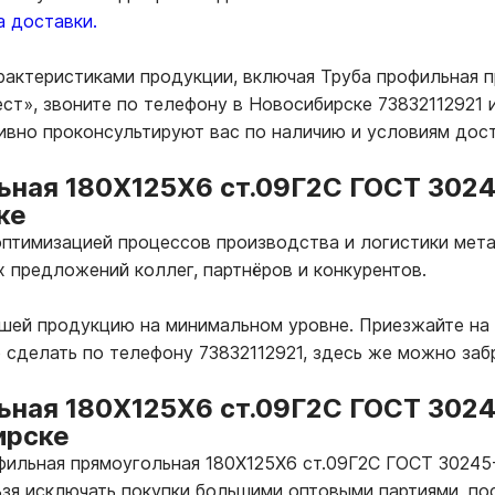
а доставки.
рактеристиками продукции, включая Труба профильная 
т», звоните по телефону в Новосибирске 73832112921 и
ивно проконсультируют вас по наличию и условиям дос
ьная 180Х125Х6 ст.09Г2С ГОСТ 3024
ке
птимизацией процессов производства и логистики мета
х предложений коллег, партнёров и конкурентов.
ашей продукцию на минимальном уровне. Приезжайте на
 сделать по телефону 73832112921, здесь же можно за
ьная 180Х125Х6 ст.09Г2С ГОСТ 302
ирске
офильная прямоугольная 180Х125Х6 ст.09Г2С ГОСТ 3024
зя исключать покупки большими оптовыми партиями, по