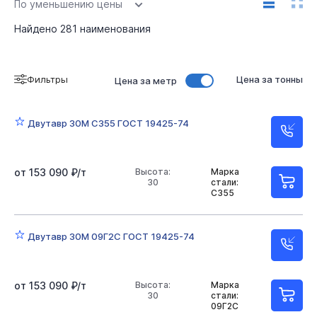
По уменьшению цены
Широкополочный
14
16
18
20
24
Найдено
281
наименования
25
30
35
36
40
45
50
Фильтры
Цена за тонны
Цена за метр
55
60
70
Б1
Б2
К1
К2
Ш1
Двутавр 18
Двутавр Б3
Двутавр Б4
Двутавр 30М С355 ГОСТ 19425-74
Двутавр К3
Двутавр К4
Двутавр К5
Двутавр М
Двутавр Ш2
Двутавр Ш3
от 153 090 ₽/т
Высота:
Марка
30
стали:
С355
Двутавр Ш4
Двутавр Ш5
Высота 12
Двутавр 30М 09Г2С ГОСТ 19425-74
от 153 090 ₽/т
Высота:
Марка
30
стали:
09Г2С