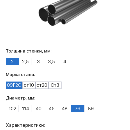
Толщина стенки, мм:
2
2,5
3
3,5
4
Марка стали:
09Г2С
ст10
ст20
Ст3
Диаметр, мм:
102
114
40
45
48
76
89
Характеристики: