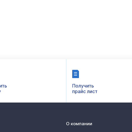
ить
Получить
у
прайс лист
О компании