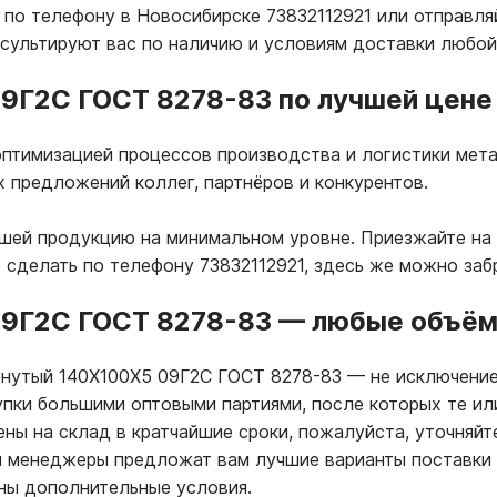
по телефону в Новосибирске 73832112921 или отправля
нсультируют вас по наличию и условиям доставки любой
9Г2С ГОСТ 8278-83 по лучшей цене 
птимизацией процессов производства и логистики мета
х предложений коллег, партнёров и конкурентов.
ашей продукцию на минимальном уровне. Приезжайте на
 сделать по телефону 73832112921, здесь же можно за
09Г2С ГОСТ 8278-83
—
любые объёмы
 гнутый 140Х100Х5 09Г2С ГОСТ 8278-83
—
не исключение
упки большими оптовыми партиями, после которых те и
ны на склад в кратчайшие сроки, пожалуйста, уточняйт
ши менеджеры предложат вам лучшие варианты поставки
ны дополнительные условия.