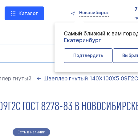
7
Новосибирск
Каталог
n
Самый близкий к вам горо
Екатеринбург
Подтвердить
Выбрат
лер гнутый
← Швеллер гнутый 140Х100Х5 09Г2С
09Г2С ГОСТ 8278-83 В НОВОСИБИРСК
Есть в наличии