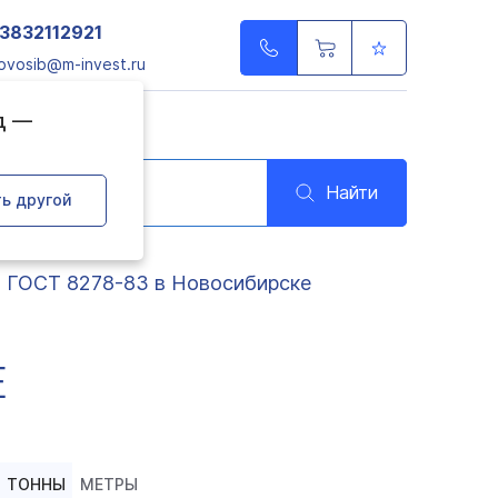
3832112921
ovosib@m-invest.ru
д —
Найти
ь другой
 ГОСТ 8278-83 в Новосибирске
Е
ТОННЫ
МЕТРЫ