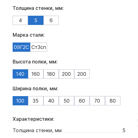
Толщина стенки, мм:
4
5
6
Марка стали:
09Г2С
Ст3сп
Высота полки, мм:
140
160
180
200
200
Ширина полки, мм:
100
35
40
50
60
70
80
Характеристики:
Толщина стенки, мм
5