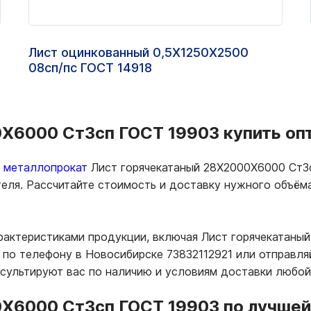
Лист оцинкованный 0,5Х1250Х2500
08сп/пс ГОСТ 14918
Х6000 Ст3сп ГОСТ 19903 купить опт
ь металлопрокат
Лист горячекатаный 28Х2000Х6000 Ст3
теля. Рассчитайте стоимость и доставку нужного объё
арактеристиками продукции, включая Лист горячекатаны
по телефону в Новосибирске 73832112921 или отправля
нсультируют вас по наличию и условиям доставки любой
Х6000 Ст3сп ГОСТ 19903 по лучшей 