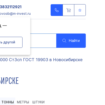
3832112921
ovosib@m-invest.ru
д —
Найти
ь другой
000 Ст3сп ГОСТ 19903 в Новосибирске
БИРСКЕ
ТОННЫ
МЕТРЫ
ШТУКИ