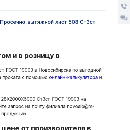
Просечно-вытяжной лист 508 Ст3сп
Лист
ГОСТ
ом и в розницу в
сп ГОСТ 19903 в Новосибирске по выгодной
ма проката с помощью
онлайн-калькулятора
и
й 28Х2000Х6000 Ст3сп ГОСТ 19903 на
йте запрос на почту филиала novosib@m-
 продукции.
цене от производителя в